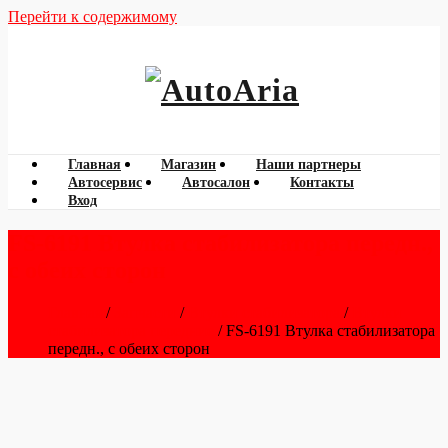
Перейти к содержимому
060 788 777
AutoAria
Главная
Магазин
Наши партнеры
Автосервис
Автосалон
Контакты
Вход
FS-6191 Втулка стабилизатора передн.,
с обеих сторон
Главная
/
Запчасти
/
Втулки стабилизатора
/
Втулки
стабилизатора передние
/ FS-6191 Втулка стабилизатора
передн., с обеих сторон