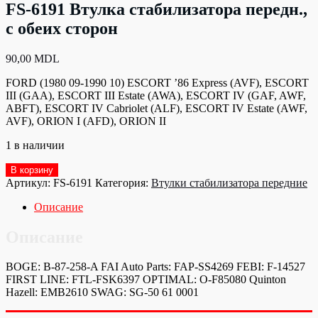
FS-6191 Втулка стабилизатора передн.,
с обеих сторон
90,00
MDL
FORD (1980 09-1990 10) ESCORT ’86 Express (AVF), ESCORT
III (GAA), ESCORT III Estate (AWA), ESCORT IV (GAF, AWF,
ABFT), ESCORT IV Cabriolet (ALF), ESCORT IV Estate (AWF,
AVF), ORION I (AFD), ORION II
1 в наличии
Количество
В корзину
товара
Артикул:
FS-6191
Категория:
Втулки стабилизатора передние
FS-
6191
Описание
Втулка
стабилизатора
Описание
передн.,
с
BOGE: B-87-258-A FAI Auto Parts: FAP-SS4269 FEBI: F-14527
обеих
FIRST LINE: FTL-FSK6397 OPTIMAL: O-F85080 Quinton
сторон
Hazell: EMB2610 SWAG: SG-50 61 0001