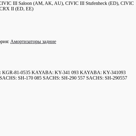
VIC III Saloon (AM, AK, AU), CIVIC III Stufenheck (ED), CIVIC
 CRX II (ED, EE)
ория:
Амортизаторы задние
ER: KGR-81-0535 KAYABA: KY-341 093 KAYABA: KY-341093
ACHS: SH-170 085 SACHS: SH-290 557 SACHS: SH-290557