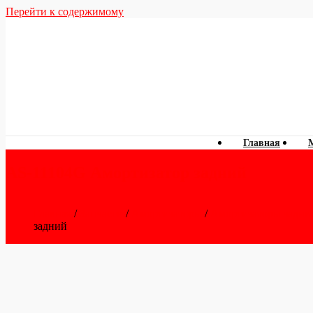
Перейти к содержимому
Главная
AS-11104G Амортизатор задний
Главная
/
Запчасти
/
Амортизаторы
/
Амортизаторы задни
задний