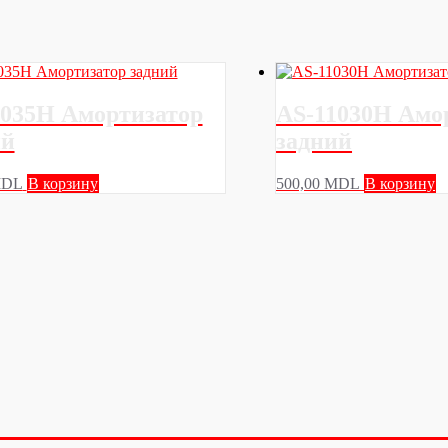
1035H Амортизатор
AS-11030H Амо
ий
задний
DL
В корзину
500,00
MDL
В корзину