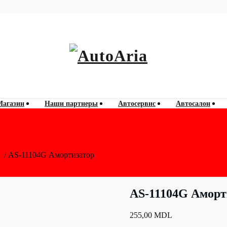
060 788 777
AutoAria
Магазин
Наши партнеры
Автосервис
Автосалон
е
/ AS-11104G Амортизатор
AS-11104G Аморт
255,00
MDL