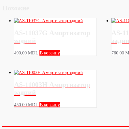
Похожие
AS-11037G Амортизатор
AS-1
задний
задн
490,00
MDL
В корзину
760,00
M
AS-11003H Амортизатор
задний
450,00
MDL
В корзину