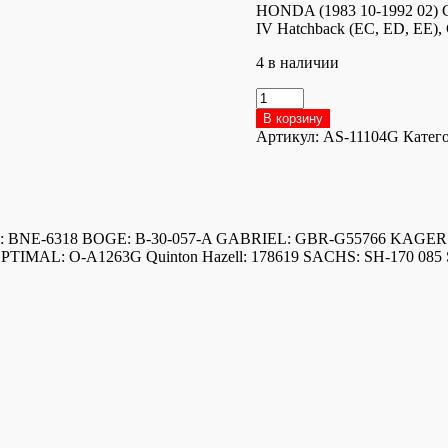
HONDA (1983 10-1992 02) CI
IV Hatchback (EC, ED, EE),
4 в наличии
Количество
товара
В корзину
AS-
Артикул:
AS-11104G
Катег
11104G
Амортизатор
задний
stein: BNE-6318 BOGE: B-30-057-A GABRIEL: GBR-G55766 KAG
AL: O-A1263G Quinton Hazell: 178619 SACHS: SH-170 085 S