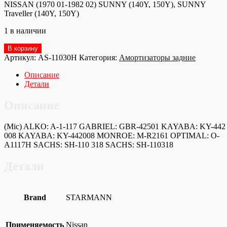
NISSAN (1970 01-1982 02) SUNNY (140Y, 150Y), SUNNY
Traveller (140Y, 150Y)
1 в наличии
Количество
В корзину
товара
Артикул:
AS-11030H
Категория:
Амортизаторы задние
AS-
11030H
Описание
Амортизатор
Детали
задний
Описание
(Mic) ALKO: A-1-117 GABRIEL: GBR-42501 KAYABA: KY-442
008 KAYABA: KY-442008 MONROE: M-R2161 OPTIMAL: O-
A1117H SACHS: SH-110 318 SACHS: SH-110318
Детали
Brand
STARMANN
Применяемость
Nissan