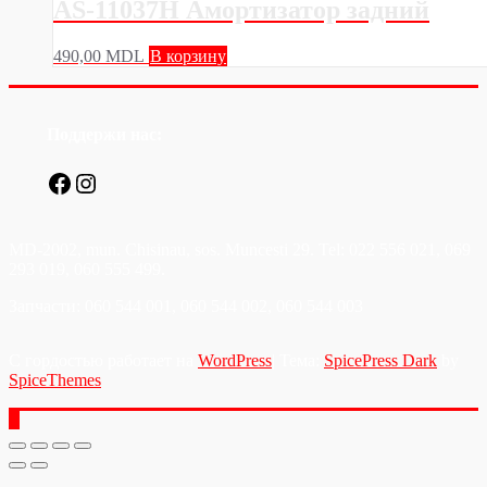
AS-11037H Амортизатор задний
490,00
MDL
В корзину
Поддержи нас:
Facebook
Instagram
MD-2002, mun. Chisinau, sos. Muncesti 29. Tel: 022 556 021, 069
293 019, 060 555 499.
Запчасти: 060 544 001, 060 544 002, 060 544 003
С гордостью работает на
WordPress
| Тема:
SpicePress Dark
by
SpiceThemes