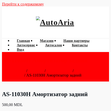
Перейти к содержимому
060 788 777
AutoAria
Главная
Магазин
Наши партнеры
Автосервис
Автосалон
Контакты
Вход
AS-11030H Амортизатор задний
Главная
/
Запчасти
/
Амортизаторы
/
Амортизаторы
задние
/ AS-11030H Амортизатор задний
AS-11030H Амортизатор задний
500,00
MDL