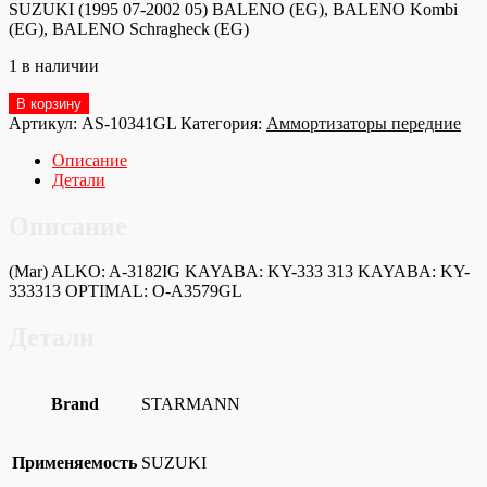
SUZUKI (1995 07-2002 05) BALENO (EG), BALENO Kombi
(EG), BALENO Schragheck (EG)
1 в наличии
Количество
В корзину
товара
Артикул:
AS-10341GL
Категория:
Аммортизаторы передние
AS-
10341GL
Описание
Амортизатор
Детали
передний
Описание
(Mar) ALKO: A-3182IG KAYABA: KY-333 313 KAYABA: KY-
333313 OPTIMAL: O-A3579GL
Детали
Brand
STARMANN
Применяемость
SUZUKI