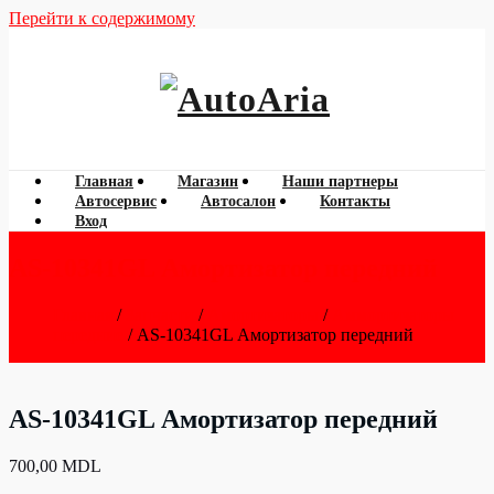
Перейти к содержимому
060 788 777
AutoAria
Главная
Магазин
Наши партнеры
Автосервис
Автосалон
Контакты
Вход
AS-10341GL Амортизатор передний
Главная
/
Запчасти
/
Амортизаторы
/
Аммортизаторы
передние
/ AS-10341GL Амортизатор передний
AS-10341GL Амортизатор передний
700,00
MDL