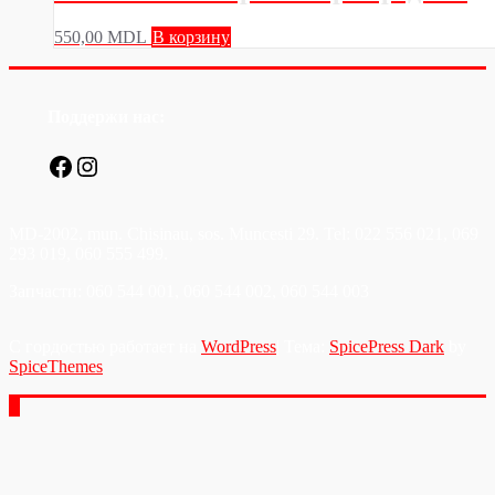
550,00
MDL
В корзину
Поддержи нас:
Facebook
Instagram
MD-2002, mun. Chisinau, sos. Muncesti 29. Tel: 022 556 021, 069
293 019, 060 555 499.
Запчасти: 060 544 001, 060 544 002, 060 544 003
С гордостью работает на
WordPress
| Тема:
SpicePress Dark
by
SpiceThemes