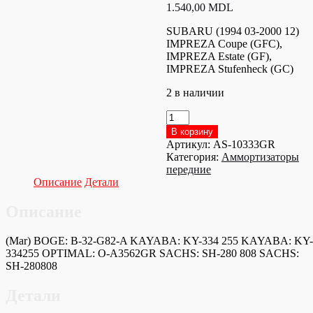
1.540,00
MDL
SUBARU (1994 03-2000 12)
IMPREZA Coupe (GFC),
IMPREZA Estate (GF),
IMPREZA Stufenheck (GC)
2 в наличии
Количество
товара
В корзину
AS-
Артикул:
AS-10333GR
10333GR
Категория:
Аммортизаторы
Амортизатор
передние
передний
Описание
Детали
Описание
(Mar) BOGE: B-32-G82-A KAYABA: KY-334 255 KAYABA: KY-
334255 OPTIMAL: O-A3562GR SACHS: SH-280 808 SACHS:
SH-280808
Детали