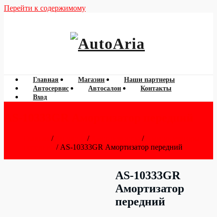
Перейти к содержимому
060 788 777
AutoAria
Главная
Магазин
Наши партнеры
Автосервис
Автосалон
Контакты
Вход
AS-10333GR Амортизатор передний
Главная
/
Запчасти
/
Амортизаторы
/
Аммортизаторы
передние
/ AS-10333GR Амортизатор передний
AS-10333GR
Амортизатор
передний