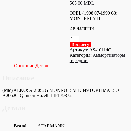
565,00
MDL
OPEL (1998 07-1999 08)
MONTEREY B
2 в наличии
Количество
товара
В корзину
AS-
Артикул:
AS-10114G
10114G
Категория:
Аммортизаторы
Амортизатор
передние
передний
Описание
Детали
Описание
(Mic) ALKO: A-2-052G MONROE: M-D8498 OPTIMAL: O-
A2052G Quinton Hazell: LIP179872
Детали
Brand
STARMANN