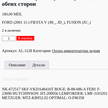
обеих сторон
180,00
MDL
FORD (2001 11-) FIESTA V (JH_, JD_), FUSION (JU_)
2 в наличии
Количество
В корзину
товара
AL-
1128
Артикул:
AL-1128
Категория:
Опора аммортизатора задняя
Опора
Амортизатора
задн.,с
Описание
Детали
обеих
сторон
Описание
NK-672517 SKF-VKDA40416T BOGE: B-88-686-A FEBI: F-
23690 HUTCHINSON: HT-200056 LEMFORDER: LMF-3103201
METZGER: MTZ-KB952.02 OPTIMAL: O-F86358