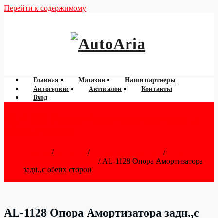
Перейти к содержимому
060 788 777
AutoAria
Главная
Магазин
Наши партнеры
Автосервис
Автосалон
Контакты
Вход
AL-1128 Опора Амортизатора задн.,с
обеих сторон
Главная
/
Запчасти
/
Опоры амортизатора
/
Опора
аммортизатора задняя
/ AL-1128 Опора Амортизатора
задн.,с обеих сторон
AL-1128 Опора Амортизатора задн.,с