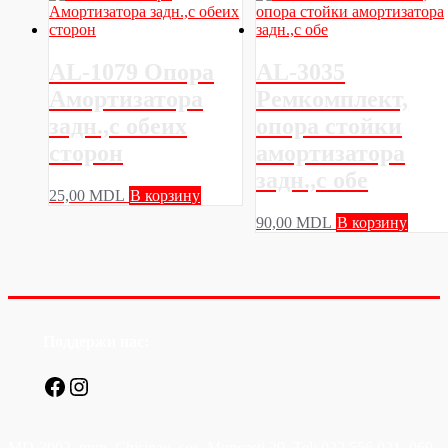
AL-1079 Опора
AL-3035
Амортизатора
Ремкомплект,
задн.,с обеих
опора стойки
сторон
амортизатора
задн.,с обе
25,00
MDL
В корзину
90,00
MDL
В корзину
Поддержи нас:
Facebook
Instagram
MD-2002, mun. Chisinau, sos. Muncesti 29. Tel: 022 556 021, 069