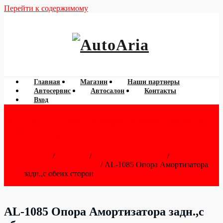
Перейти к содержимому
060 788 777
AutoAria
Главная
Магазин
Наши партнеры
Автосервис
Автосалон
Контакты
Вход
AL-1085 Опора Амортизатора задн.,с
обеих сторон
Главная
/
Запчасти
/
Опоры амортизатора
/
Опора
аммортизатора задняя
/ AL-1085 Опора Амортизатора
задн.,с обеих сторон
AL-1085 Опора Амортизатора задн.,с