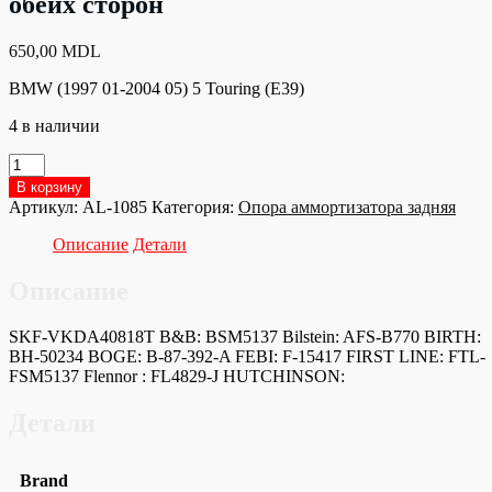
обеих сторон
650,00
MDL
BMW (1997 01-2004 05) 5 Touring (E39)
4 в наличии
Количество
товара
В корзину
AL-
Артикул:
AL-1085
Категория:
Опора аммортизатора задняя
1085
Опора
Описание
Детали
Амортизатора
задн.,с
Описание
обеих
сторон
SKF-VKDA40818T B&B: BSM5137 Bilstein: AFS-B770 BIRTH:
BH-50234 BOGE: B-87-392-A FEBI: F-15417 FIRST LINE: FTL-
FSM5137 Flennor : FL4829-J HUTCHINSON:
Детали
Brand