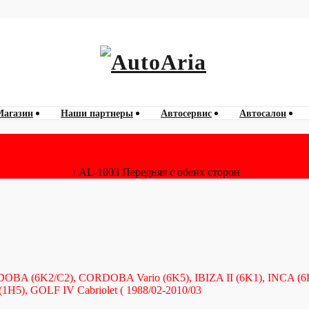
060 788 777
AutoAria
Магазин
Наши партнеры
Автосервис
Автосалон
атора передняя
/ AL-1003 Передняя с обеих сторон
 (6K2/C2), CORDOBA Vario (6K5), IBIZA II (6K1), INCA (6
t (1H5), GOLF IV Cabriolet ( 1988/02-2010/03