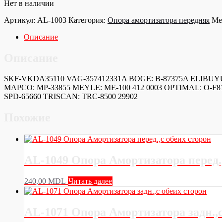
Нет в наличии
Артикул:
AL-1003
Категория:
Опора амортизатора передняя
Ме
Описание
Описание
SKF-VKDA35110 VAG-357412331A BOGE: B-87375A ELIBUYUK:
MAPCO: MP-33855 MEYLE: ME-100 412 0003 OPTIMAL: O-F810
SPD-65660 TRISCAN: TRC-8500 29902
Похожие
AL-1049 Опора Амортизатора перед.,
240,00
MDL
Читать далее
AL-1071 Опора Амортизатора задн.,с