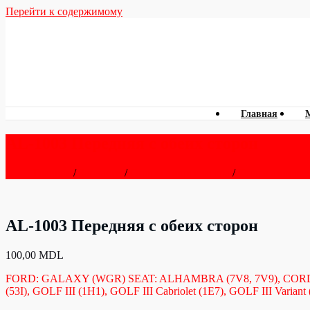
Перейти к содержимому
Главная
AL-1003 Передняя с обеих сторон
Главная
/
Запчасти
/
Опоры амортизатора
/
Опора амортиз
AL-1003 Передняя с обеих сторон
100,00
MDL
FORD: GALAXY (WGR) SEAT: ALHAMBRA (7V8, 7V9), CORDOBA
(53I), GOLF III (1H1), GOLF III Cabriolet (1E7), GOLF III Varian