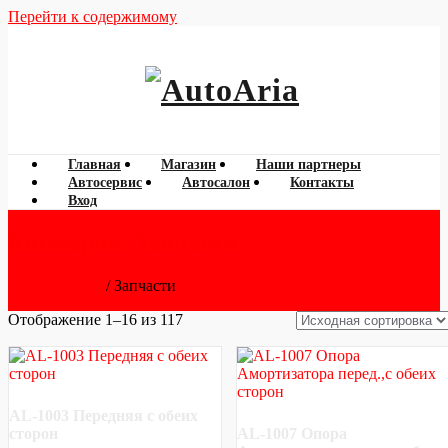
Перейти к содержимому
060 788 777
AutoAria
Главная
Магазин
Наши партнеры
Автосервис
Автосалон
Контакты
Вход
Категория:
Запчасти
Главная
/ Запчасти
Отображение 1–16 из 117
AL-1003 Передняя с обеих
сторон
AL-1007 Опора