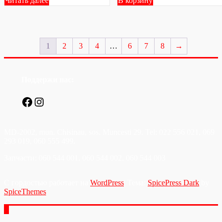
Читать далее
В корзину
1
2
3
4
…
6
7
8
→
Поддержи нас:
Facebook
Instagram
MD-2002, mun. Chisinau, sos. Muncesti 29. Tel: 022 556 021, 069
293 019, 060 555 499.
Запчасти: 060 544 001, 060 544 002, 060 544 003
С гордостью работает на
WordPress
| Тема:
SpicePress Dark
by
SpiceThemes